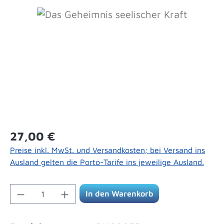
Bildergalerie überspringen
Regulärer Preis:
27,00 €
Preise inkl. MwSt. und Versandkosten; bei Versand ins
Ausland gelten die Porto-Tarife ins jeweilige Ausland.
Produkt Anzahl: Gib den gewünschten Wert 
In den Warenkorb