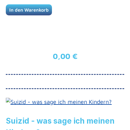
In den Warenkorb
0,00 €
Regulärer Preis:
Suizid - was sage ich meinen