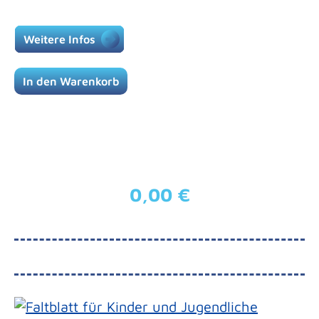
Weitere Infos
In den Warenkorb
0,00 €
Regulärer Preis: