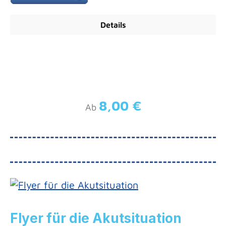
Details
8,00 €
Regulärer Preis:
Ab
Flyer für die Akutsituation