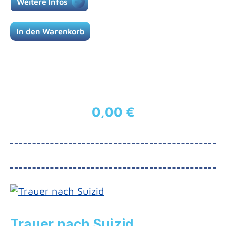
Weitere Infos
In den Warenkorb
0,00 €
Regulärer Preis:
Trauer nach Suizid