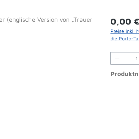
Regulärer 
0,00 
Preise inkl.
die Porto-Tar
Produkt 
Produkt