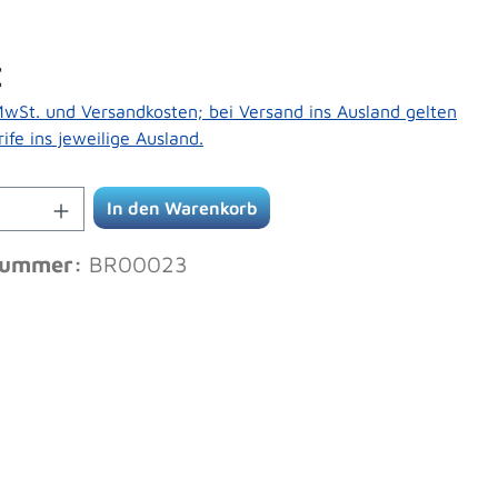
Preis:
€
 MwSt. und Versandkosten; bei Versand ins Ausland gelten
ife ins jeweilige Ausland.
Anzahl: Gib den gewünschten Wert ein od
In den Warenkorb
nummer:
BR00023