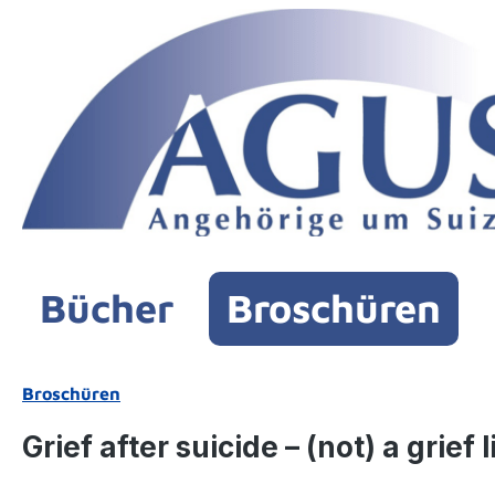
m Hauptinhalt springen
Zur Suche springen
Zur Hauptnavigation springen
Bücher
Broschüren
Broschüren
Grief after suicide – (not) a grie