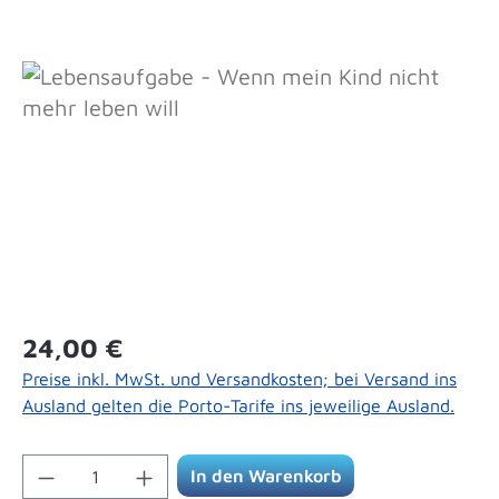
Bildergalerie überspringen
Regulärer Preis:
24,00 €
Preise inkl. MwSt. und Versandkosten; bei Versand ins
Ausland gelten die Porto-Tarife ins jeweilige Ausland.
Produkt Anzahl: Gib den gewünschten Wert 
In den Warenkorb