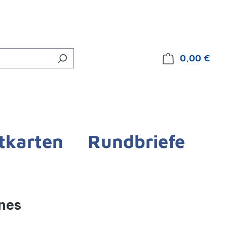
0,00 €
Ware
tkarten
Rundbriefe
hnes