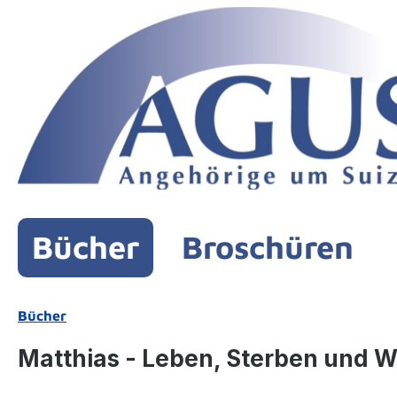
m Hauptinhalt springen
Zur Suche springen
Zur Hauptnavigation springen
Bücher
Broschüren
Bücher
Matthias - Leben, Sterben und 