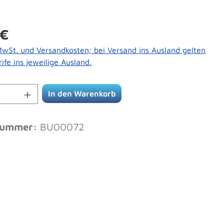
Preis:
 €
 MwSt. und Versandkosten; bei Versand ins Ausland gelten
ife ins jeweilige Ausland.
Anzahl: Gib den gewünschten Wert ein od
In den Warenkorb
nummer:
BU00072