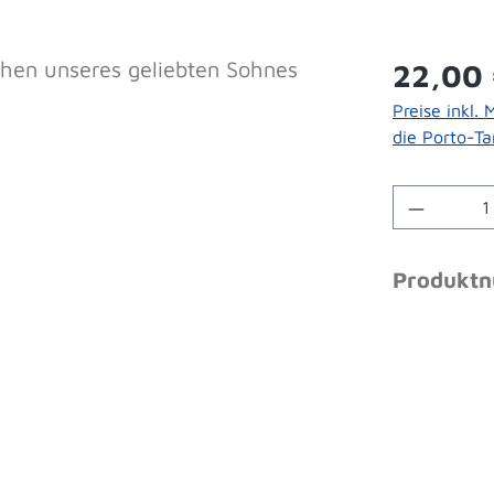
Regulärer 
22,00
Preise inkl.
die Porto-Tar
Produkt 
Produkt