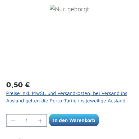
Bildergalerie überspringen
Regulärer Preis:
0,50 €
Preise inkl. MwSt. und Versandkosten; bei Versand ins
Ausland gelten die Porto-Tarife ins jeweilige Ausland.
Produkt Anzahl: Gib den gewünschten Wert 
In den Warenkorb