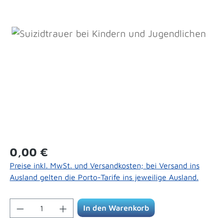
Bildergalerie überspringen
Regulärer Preis:
0,00 €
Preise inkl. MwSt. und Versandkosten; bei Versand ins
Ausland gelten die Porto-Tarife ins jeweilige Ausland.
Produkt Anzahl: Gib den gewünschten Wert 
In den Warenkorb