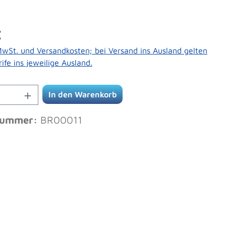
Preis:
€
 MwSt. und Versandkosten; bei Versand ins Ausland gelten
ife ins jeweilige Ausland.
Anzahl: Gib den gewünschten Wert ein od
In den Warenkorb
nummer:
BR00011