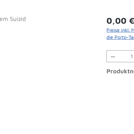
Regulärer 
0,00 
Preise inkl.
die Porto-Tar
Produkt 
Produkt