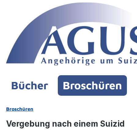
m Hauptinhalt springen
Zur Suche springen
Zur Hauptnavigation springen
Bücher
Broschüren
Broschüren
Vergebung nach einem Suizid